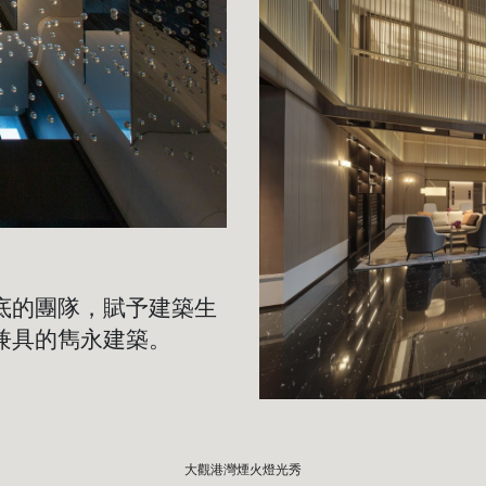
底的團隊，賦予建築生
兼具的雋永建築。
大觀港灣煙火燈光秀