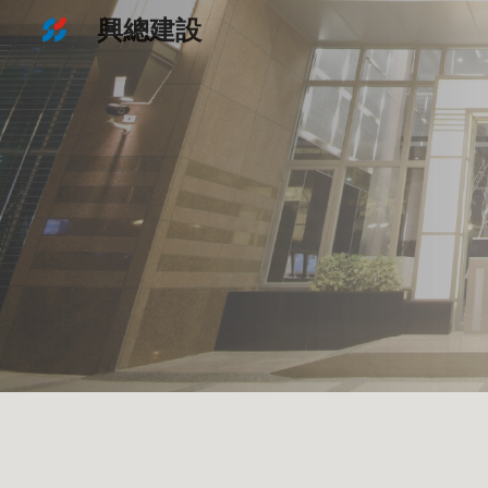
興總建設
Sk