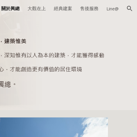
關於興總
大觀在上
經典建案
售後服務
Line@
ion