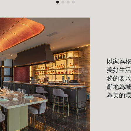
以家為
美好生
務的要
斷地為
為美的